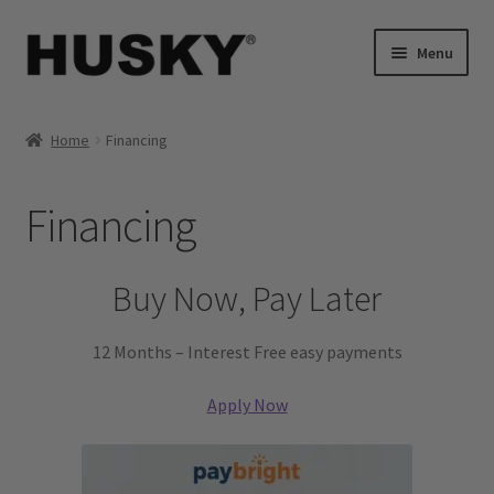
Skip
Skip
Menu
to
to
navigation
content
Expand
Beds
child
Home
Financing
menu
Expand
Mattresses
child
Financing
menu
Expand
Bedroom Essentials
child
menu
Expand
Living Room
Buy Now, Pay Later
child
menu
Office Chairs
12 Months – Interest Free easy payments
Financing
Apply Now
Trade Partner