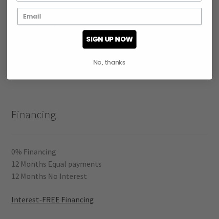
Shipping Policy
Return Policy
SIGN UP NOW
Privacy
No, thanks
Terms of Service
Financing
0% Financing
12 Months Equal payments
12 Months No Interest
Interest-FREE Financing